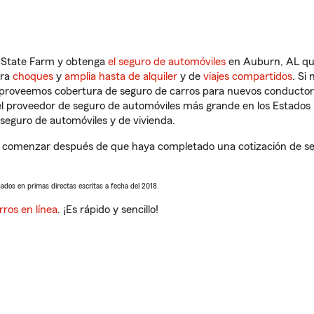
n State Farm y obtenga
el seguro de automóviles
en Auburn, AL que
tra
choques
y
amplia hasta de alquiler
y de
viajes compartidos
. Si
s proveemos cobertura de seguro de carros para nuevos conductores
l proveedor de seguro de automóviles más grande en los Estados
seguro de automóviles y de vivienda.
 comenzar después de que haya completado una cotización de segu
sados en primas directas escritas a fecha del 2018.
rros en línea
. ¡Es rápido y sencillo!