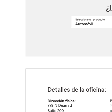
¿
Seleccione un producto
Selec
un
nomb
de
produ
del
menú
despl
Detalles de la oficina:
Dirección física:
P
778 N Dean rd
T
Suite 200
c