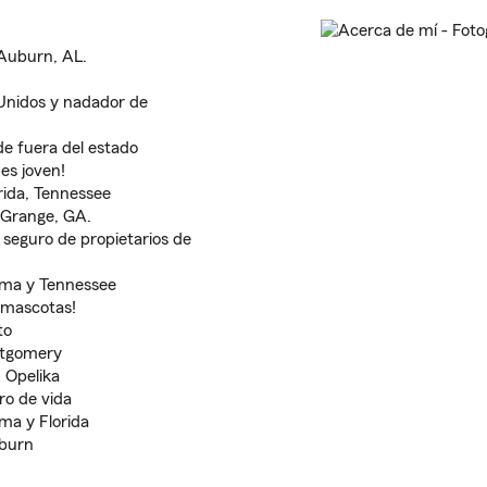
Auburn, AL.
 Unidos y nadador de
e fuera del estado
es joven!
rida, Tennessee
 Grange, GA.
 seguro de propietarios de
ama y Tennessee
 mascotas!
to
ntgomery
 Opelika
o de vida
ma y Florida
uburn