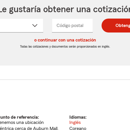
Le gustaría obtener una cotizació
cione
Código postal
Ingresa
Ingresa
Obteng
_____
un
un
re
código
código
cto
o continuar con una cotización
postal
postal
de
de
Todas las cotizaciones y documentos serán proporcionados en inglés.
egable
5
5
dígitos
dígitos
unto de referencia:
Idiomas:
enemos una ubicación
Inglés
éntrica cerca de Auburn Mall,
Coreano