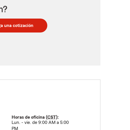
n?
a una cotización
Horas de oficina (
CST
):
Lun. - vie. de 9:00 AM a 5:00
PM