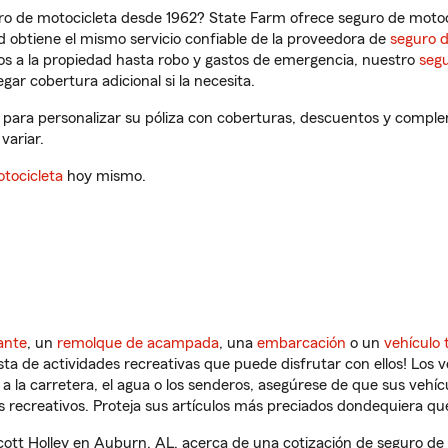
ro de motocicleta desde 1962? State Farm ofrece seguro de motoci
 obtiene el mismo servicio confiable de la proveedora de
seguro 
os a la propiedad hasta robo y gastos de emergencia, nuestro
segu
gar cobertura adicional si la necesita.
 para personalizar su póliza con coberturas, descuentos y compl
variar.
tocicleta
hoy mismo.
ante
, un
remolque de acampada
, una
embarcación
o un
vehículo 
ista de actividades recreativas que puede disfrutar con ellos! Los 
a la carretera, el agua o los senderos, asegúrese de que sus vehí
 recreativos. Proteja sus artículos más preciados dondequiera qu
tt Holley en Auburn, AL, acerca de una cotización de seguro de v