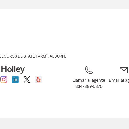
Pasar
al
contenido
principal
®
SEGUROS DE STATE FARM
,
AUBURN
,
 Holley
Llamar al agente
Email al a
334-887-5876